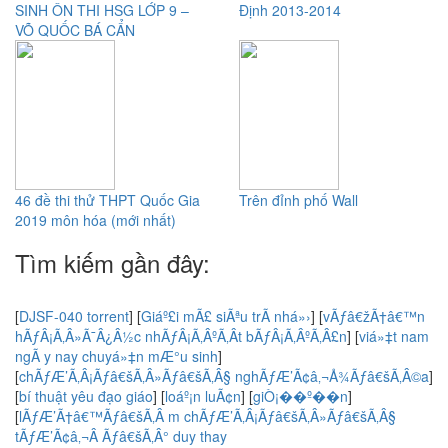
SINH ÔN THI HSG LỚP 9 –
Định 2013-2014
VÕ QUỐC BÁ CẨN
46 đề thi thử THPT Quốc Gia
Trên đỉnh phố Wall
2019 môn hóa (mới nhất)
Tìm kiếm gần đây:
[
DJSF-040 torrent
]
[
Giáº£i mÃ£ siÃªu trÃ­ nhá»›
]
[
vÃƒâ€žÃ†â€™n
hÃƒÂ¡Ã‚Â»Ã¯Â¿Â½c nhÃƒÂ¡Ã‚ÂºÃ‚Â­t bÃƒÂ¡Ã‚ÂºÃ‚Â£n
]
[
viá»‡t nam
ngÃ y nay chuyá»‡n mÆ°u sinh
]
[
chÃƒÆ’Ã‚Â¡Ãƒâ€šÃ‚Â»Ãƒâ€šÃ‚Â§ nghÃƒÆ’Ã¢â‚¬Å¾Ãƒâ€šÃ‚Â©a
]
[
bí thuật yêu đạo giáo
]
[
loáº¡n luÃ¢n
]
[
giÒ¡��º��n
]
[
lÃƒÆ’Ã†â€™Ãƒâ€šÃ‚Â m chÃƒÆ’Ã‚Â¡Ãƒâ€šÃ‚Â»Ãƒâ€šÃ‚Â§
tÃƒÆ’Ã¢â‚¬Â Ãƒâ€šÃ‚Â° duy thay