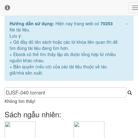
T
T
n
c
c
×
Hướng dẫn sử dụng:
Hiện nay trang web có
70253
b
file tài liệu.
Lưu ý:
+ Gõ đầy đủ tên sách hoặc các từ khóa liên quan thì dễ
tìm đúng tài liệu đang tìm hơn.
+ Ebook có thể tìm thấy lặp do được tổng hợp từ nhiều
nguồn khác nhau.
+ Bản quyền (nếu có) của các tài liệu thuộc về tác
giả/nhà sản xuất.
Không tìm thấy!
Sách ngẫu nhiên: