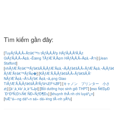
Tìm kiếm gần đây:
[
TuyÃƒÂ¡Ã‚Â»Ã†â€™n tÃƒÂ¡Ã‚Âºp HÃƒÂ¡Ã‚ÂºÃ‚Â¡t
GiÃƒÂ¡Ã‚Â»Ã¢â‚¬Ëœng TÃƒÆ’Ã‚Â¢m HÃƒÂ¡Ã‚Â»Ã¢â‚¬Å“n
]
[
Jean
Stafford
]
[
nhÃƒÆ’Ã†â€™Ãƒâ€šÃ‚Â¡ÃƒÆ’Ã¢â‚¬Å¡Ãƒâ€šÃ‚Â»ÃƒÆ’Ã¢â‚¬Å¡Ãƒâ€
ÃƒÆ’Ã†â€™ÃƒÂ¢�
]
[
KÃƒÆ’Ã‚Â¡Ãƒâ€šÃ‚Â»Ãƒâ€šÃ‚Â¹
NÃƒÆ’Ã¢â‚¬Å¾Ãƒâ€ Ã¢â‚¬â„¢ng Giao
TiÃƒÆ’Ã‚Â¡Ãƒâ€šÃ‚ÂºÃƒâ%EF%BF
]
[
キャノン プリンター 小さ
め
]
[
à¹‚à¸¥à¹‚à¸à¹‰lpi
]
[
Bồi dưỡng học sinh giỏ THPT
]
[
eso Ñ€ÐµÐ
´Ð°ÐºÑ‚Ð¾Ñ€ ÑÐ»ÑƒÐ¶Ð±
]
[
khuynh thÃ nh chi luyáº¿n
]
[
hÆ°á»›ng dáº«n sá»­ dá»¥ng tÃ¬nh yÃªu
]