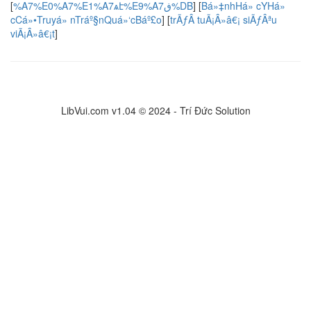
[
%A7%E0%A7%E1%A7ѧէ%E9%A7ڧ%DB
]
[
Bá»‡nhHá» cYHá»
cCá»•Truyá» nTráº§nQuá»‘cBáº£o
]
[
trÃƒÂ tuÃ¡Â»â€¡ siÃƒÂªu
viÃ¡Â»â€¡t
]
LibVui.com v1.04 © 2024 - Trí Đức Solution