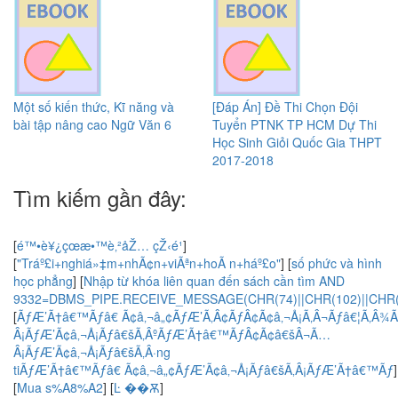
Một số kiến thức, Kĩ năng và
[Đáp Án] Đề Thi Chọn Đội
bài tập nâng cao Ngữ Văn 6
Tuyển PTNK TP HCM Dự Thi
Học Sinh Giỏi Quốc Gia THPT
2017-2018
Tìm kiếm gần đây:
[
é™•è¥¿çœæ•™è‚²åŽ… çŽ‹é¹
]
[
"Tráº£i+nghiá»‡m+nhÃ¢n+viÃªn+hoÃ n+háº£o"
]
[
số phức và hình
học phẳng
]
[
Nhập từ khóa liên quan đến sách cần tìm AND
9332=DBMS_PIPE.RECEIVE_MESSAGE(CHR(74)||CHR(102)||CHR(7
[
ÃƒÆ’Ã†â€™Ãƒâ€ Ã¢â‚¬â„¢ÃƒÆ’Ã‚Â¢ÃƒÂ¢Ã¢â‚¬Å¡Ã‚Â¬Ãƒâ€¦Ã‚Â¾
Â¡ÃƒÆ’Ã¢â‚¬Å¡Ãƒâ€šÃ‚ÂºÃƒÆ’Ã†â€™ÃƒÂ¢Ã¢â€šÂ¬Ã…
Â¡ÃƒÆ’Ã¢â‚¬Å¡Ãƒâ€šÃ‚Â·ng
tiÃƒÆ’Ã†â€™Ãƒâ€ Ã¢â‚¬â„¢ÃƒÆ’Ã¢â‚¬Å¡Ãƒâ€šÃ‚Â¡ÃƒÆ’Ã†â€™Ãƒ
]
[
Mua s%A8%A2
]
[
Ŀ ��Ѫ
]