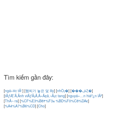
Tìm kiếm gần đây:
[
ngá»¥c tÃ¹
]
[
햄찌가 놓은 덫 lily
]
[
nhÒ¡�
]
[
���ڤȤ�
]
[
tÃƒÆ’Ã‚Â­nh viÃƒÂ¡Ã‚Â»Ã¢â‚¬Â¡c tang
]
[
nguyá»…n hiáº¿n lÃª
]
[
ThÃ¬ ra
]
[
%CF%E3%B8۴%F3ѧ %BD%F0%C8%DAϵ
]
[
%A4%A7%B6%CD
]
[
Cho
]