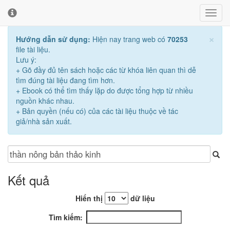
Toggl
Toggl
navig
cooki
conse
×
Hướng dẫn sử dụng:
Hiện nay trang web có
70253
banne
file tài liệu.
Lưu ý:
+ Gõ đầy đủ tên sách hoặc các từ khóa liên quan thì dễ
tìm đúng tài liệu đang tìm hơn.
+ Ebook có thể tìm thấy lặp do được tổng hợp từ nhiều
nguồn khác nhau.
+ Bản quyền (nếu có) của các tài liệu thuộc về tác
giả/nhà sản xuất.
Kết quả
Hiển thị
dữ liệu
Tìm kiếm: