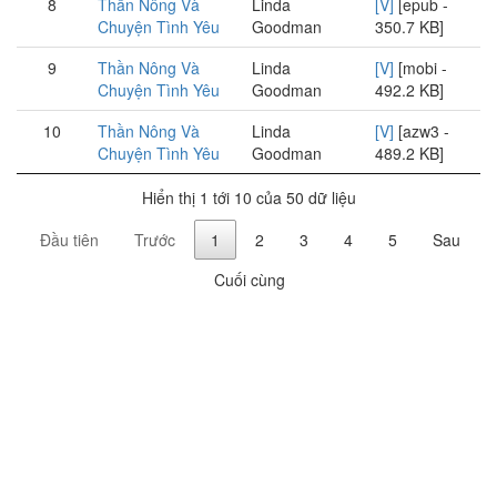
8
Thần Nông Và
Linda
[V]
[epub -
Chuyện Tình Yêu
Goodman
350.7 KB]
9
Thần Nông Và
Linda
[V]
[mobi -
Chuyện Tình Yêu
Goodman
492.2 KB]
10
Thần Nông Và
Linda
[V]
[azw3 -
Chuyện Tình Yêu
Goodman
489.2 KB]
Hiển thị 1 tới 10 của 50 dữ liệu
Đầu tiên
Trước
1
2
3
4
5
Sau
Cuối cùng