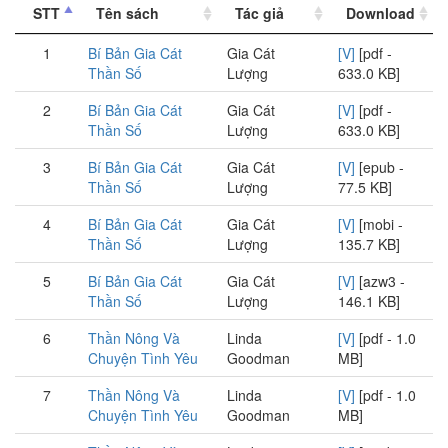
STT
Tên sách
Tác giả
Download
1
Bí Bản Gia Cát
Gia Cát
[V]
[pdf -
Thần Số
Lượng
633.0 KB]
2
Bí Bản Gia Cát
Gia Cát
[V]
[pdf -
Thần Số
Lượng
633.0 KB]
3
Bí Bản Gia Cát
Gia Cát
[V]
[epub -
Thần Số
Lượng
77.5 KB]
4
Bí Bản Gia Cát
Gia Cát
[V]
[mobi -
Thần Số
Lượng
135.7 KB]
5
Bí Bản Gia Cát
Gia Cát
[V]
[azw3 -
Thần Số
Lượng
146.1 KB]
6
Thần Nông Và
Linda
[V]
[pdf - 1.0
Chuyện Tình Yêu
Goodman
MB]
7
Thần Nông Và
Linda
[V]
[pdf - 1.0
Chuyện Tình Yêu
Goodman
MB]