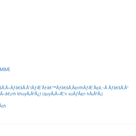
Ã”MBÆ
€šÃ‚Â»Ãƒâ€šÃ‚Â¯tÃƒÆ’Ã†â€™Ãƒâ€šÃ‚Â¢nthÃƒÆ’Ã¢â‚¬Â Ãƒâ€šÃ‚Â°
Â»â€¡nh khuyÃ¡ÂºÂ¿t (quyÃ¡Â»Æ’n xuÃƒÂ¢n hÃ¡ÂºÂ¡)
­ch