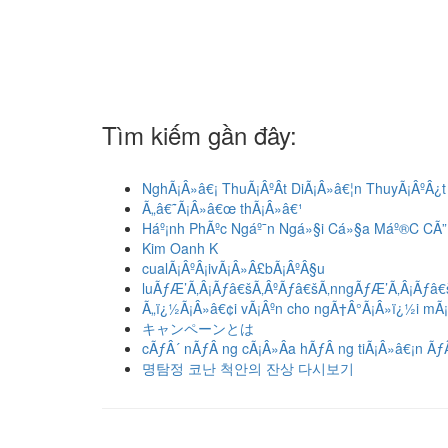
Tìm kiếm gần đây:
NghÃ¡Â»â€¡ ThuÃ¡ÂºÂt DiÃ¡Â»â€¦n ThuyÃ¡ÂºÂ¿t
Ã„â€˜Ã¡Â»â€œ thÃ¡Â»â€¹
Háº¡nh PhÃºc Ngáº¯n Ngá»§i Cá»§a Máº®C C
Kim Oanh K
cualÃ¡ÂºÂ¡ivÃ¡Â»Â£bÃ¡ÂºÂ§u
luÃƒÆ’Ã‚Â¡Ãƒâ€šÃ‚ÂºÃƒâ€šÃ‚nngÃƒÆ’Ã‚Â¡Ãƒâ
Ã„ï¿½Ã¡Â»â€¢i vÃ¡Âºn cho ngÃ†Â°Ã¡Â»ï¿½i mÃ¡
キャンペーンとは
cÃƒÂ´ nÃƒÂ ng cÃ¡Â»Â­a hÃƒÂ ng tiÃ¡Â»â€¡n ÃƒÂ
명탐정 코난 척안의 잔상 다시보기