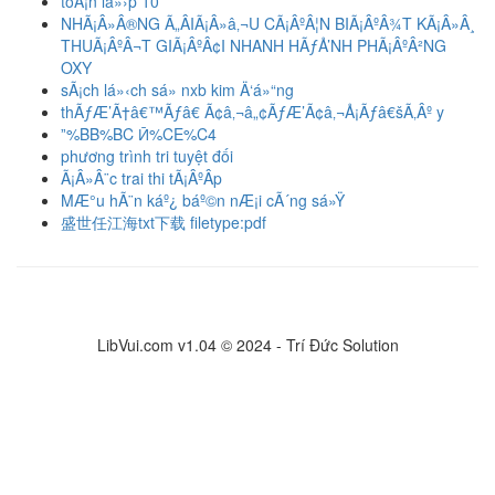
toÃ¡n lá»›p 10
NHÃ¡Â»Â®NG Ã„ÂIÃ¡Â»â‚¬U CÃ¡ÂºÂ¦N BIÃ¡ÂºÂ¾T KÃ¡Â»Â¸
THUÃ¡ÂºÂ¬T GIÃ¡ÂºÂ¢I NHANH HÃƒÅ’NH PHÃ¡ÂºÂ²NG
OXY
sÃ¡ch lá»‹ch sá»­ nxb kim Ä‘á»“ng
thÃƒÆ’Ã†â€™Ãƒâ€ Ã¢â‚¬â„¢ÃƒÆ’Ã¢â‚¬Å¡Ãƒâ€šÃ‚Âº y
ˮ%BB%BC Ӣ%CE%C4
phương trình tri tuyệt đối
Ã¡Â»Â¨c trai thi tÃ¡ÂºÂ­p
MÆ°u hÃ¨n káº¿ báº©n nÆ¡i cÃ´ng sá»Ÿ
盛世任江海txt下载 filetype:pdf
LibVui.com v1.04 © 2024 - Trí Đức Solution