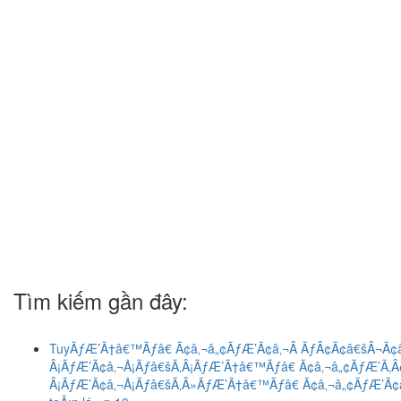
Tìm kiếm gần đây:
TuyÃƒÆ’Ã†â€™Ãƒâ€ Ã¢â‚¬â„¢ÃƒÆ’Ã¢â‚¬Â ÃƒÂ¢Ã¢â€šÂ¬
Â¡ÃƒÆ’Ã¢â‚¬Å¡Ãƒâ€šÃ‚Â¡ÃƒÆ’Ã†â€™Ãƒâ€ Ã¢â‚¬â„¢ÃƒÆ’Ã‚
Â¡ÃƒÆ’Ã¢â‚¬Å¡Ãƒâ€šÃ‚Â»ÃƒÆ’Ã†â€™Ãƒâ€ Ã¢â‚¬â„¢ÃƒÆ’Ã¢