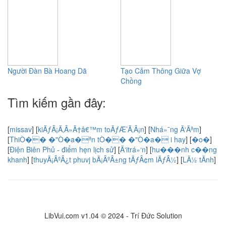
Người Đàn Bà Hoang Dã
Tạo Cảm Thông Giữa Vợ
Chồng
Tìm kiếm gần đây:
[
missav
]
[
kiÃƒÂ¡Ã‚Â»Ã†â€™m toÃƒÆ’Ã‚Â¡n
]
[
Nhá»¯ng Ä‘Ãªm
]
[
ThiÒ�� �"Ò�a�ªn tÒ�� �"Ò�a� i hay
]
[
�o�
]
[
Điện Biên Phủ - điểm hẹn lịch sử
]
[
Ä‘itrá»‘n
]
[
hu���nh c��ng
khanh
]
[
thuyÃ¡ÂºÂ¿t phuvj bÃ¡ÂºÂ±ng tÃƒÂ¢m lÃƒÂ½
]
[
LÃ½ tÃnh
]
LibVui.com v1.04 © 2024 - Trí Đức Solution