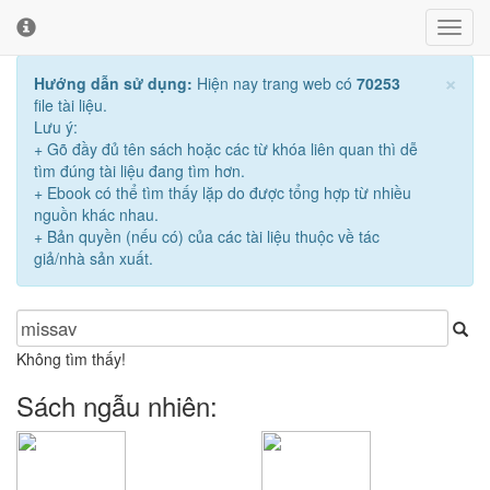
Toggl
Toggl
navig
cooki
conse
×
Hướng dẫn sử dụng:
Hiện nay trang web có
70253
banne
file tài liệu.
Lưu ý:
+ Gõ đầy đủ tên sách hoặc các từ khóa liên quan thì dễ
tìm đúng tài liệu đang tìm hơn.
+ Ebook có thể tìm thấy lặp do được tổng hợp từ nhiều
nguồn khác nhau.
+ Bản quyền (nếu có) của các tài liệu thuộc về tác
giả/nhà sản xuất.
Không tìm thấy!
Sách ngẫu nhiên: