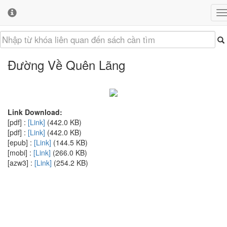
T
T
n
c
c
b
Đường Về Quên Lãng
Link Download:
[pdf] :
[Link]
(442.0 KB)
[pdf] :
[Link]
(442.0 KB)
[epub] :
[Link]
(144.5 KB)
[mobi] :
[Link]
(266.0 KB)
[azw3] :
[Link]
(254.2 KB)