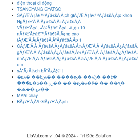
điện thoại di động
TSANGYANG GYATSO
SÃƒÆ’Ã†â€™Ãƒâ€šÃ‚Â¡ch giÃƒÆ’Ã†â€™Ãƒâ€šÃ‚Â¡o khoa
NgÃƒÆ’Ã‚Â¡Ãƒâ€šÃ‚Â»Ãƒâ€šÃ‚Â¯
VÃƒÆ’Ã¢â‚¬Å¾Ãƒâ€ Ã¢â‚¬â„¢n 10
nÃƒÆ’Ã†â€™Ãƒâ€šÃ‚Â¢ng cao
tÃƒÆ’Ã‚Â¡Ãƒâ€šÃ‚ÂºÃƒâ€šÃ‚Â­p 1
CÃƒÆ’Ã‚Â¯Ãƒâ€šÃ‚Â¿Ãƒâ€šÃ‚Â½ÃƒÆ’Ã‚Â¯Ãƒâ€šÃ‚Â¿Ãƒâ€šÃ
gÃƒÆ’Ã‚Â¯Ãƒâ€šÃ‚Â¿Ãƒâ€šÃ‚Â½ÃƒÆ’Ã‚Â¯Ãƒâ€šÃ‚Â¿Ãƒâ€šÃ‚
nhÃƒÆ’Ã‚Â¯Ãƒâ€šÃ‚Â¿Ãƒâ€šÃ‚Â½ÃƒÆ’Ã‚Â¯Ãƒâ€šÃ‚Â¿Ãƒâ€š
em
sÃ¯Â¿Â½ch bÃ¯Â¿Â½i t
�ܧѧ� ��է֧ݧѧ�� ����ҧ� ��ѧۧݧ� ��է�
���ܧ�ӧ��ݧڧ�� �� �ҧ�ѧ�٧֧�� �� �ߧ�
�ѧܧ��ҧѧ��
MÃ³n chay
BÃƒÆ’Ã‚Â¹i GiÃƒÆ’Ã‚Â¡nh
LibVui.com v1.04 © 2024 - Trí Đức Solution