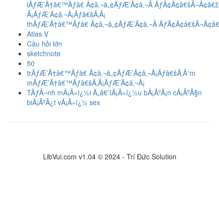
lÃƒÆ’Ã†â€™Ãƒâ€ Ã¢â‚¬â„¢ÃƒÆ’Ã¢â‚¬Â ÃƒÂ¢Ã¢â€šÂ¬Ã¢â€
Â¡ÃƒÆ’Ã¢â‚¬Å¡Ãƒâ€šÃ‚Â¡
thÃƒÆ’Ã†â€™Ãƒâ€ Ã¢â‚¬â„¢ÃƒÆ’Ã¢â‚¬Â ÃƒÂ¢Ã¢â€šÂ¬Ã¢
Atlas V
Câu hỏi lớn
sketchnote
50
trÃƒÆ’Ã†â€™Ãƒâ€ Ã¢â‚¬â„¢ÃƒÆ’Ã¢â‚¬Å¡Ãƒâ€šÃ‚Â¹m
mÃƒÆ’Ã†â€™Ãƒâ€šÃ‚Â¡ÃƒÆ’Ã¢â‚¬Å¡
TÃƒÂ¬nh mÃ¡Â»ï¿½i Ã„â€˜iÃ¡Â»ï¿½u bÃ¡ÂºÂ¡n cÃ¡ÂºÂ§n
biÃ¡ÂºÂ¿t vÃ¡Â»ï¿½ sex
LibVui.com v1.04 © 2024 - Trí Đức Solution