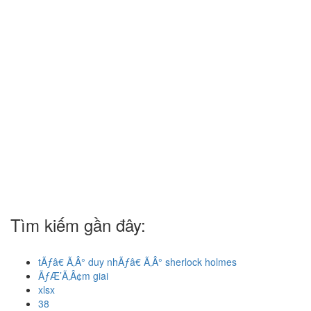
Tìm kiếm gần đây:
tÃƒâ€ Ã‚Â° duy nhÃƒâ€ Ã‚Â° sherlock holmes
ÃƒÆ’Ã‚Â¢m giai
xlsx
38