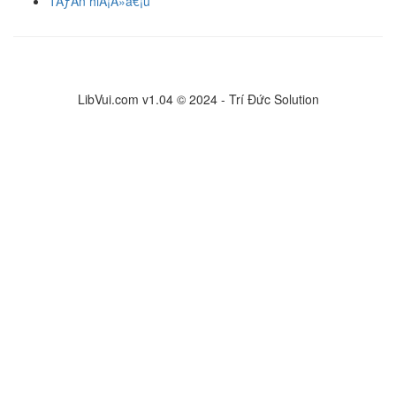
TÃƒÂ­n hiÃ¡Â»â€¡u
LibVui.com v1.04 © 2024 - Trí Đức Solution