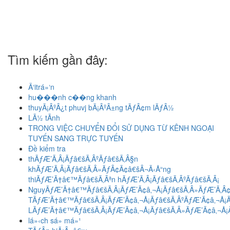
Tìm kiếm gần đây:
Ä‘itrá»‘n
hu���nh c��ng khanh
thuyÃ¡ÂºÂ¿t phuvj bÃ¡ÂºÂ±ng tÃƒÂ¢m lÃƒÂ½
LÃ½ tÃnh
TRONG VIỆC CHUYỂN ĐỔI SỬ DỤNG TỪ KÊNH NGOẠI
TUYẾN SANG TRỰC TUYẾN
Đề kiểm tra
thÃƒÆ’Ã‚Â¡Ãƒâ€šÃ‚ÂºÃƒâ€šÃ‚Â§n
khÃƒÆ’Ã‚Â¡Ãƒâ€šÃ‚Â»ÃƒÂ¢Ã¢â€šÂ¬Ã‹Å“ng
thiÃƒÆ’Ã†â€™Ãƒâ€šÃ‚Âªn hÃƒÆ’Ã‚Â¡Ãƒâ€šÃ‚ÂºÃƒâ€šÃ‚Â¡
NguyÃƒÆ’Ã†â€™Ãƒâ€šÃ‚Â¡ÃƒÆ’Ã¢â‚¬Å¡Ãƒâ€šÃ‚Â»ÃƒÆ’Ã‚Â¢
TÃƒÆ’Ã†â€™Ãƒâ€šÃ‚Â¡ÃƒÆ’Ã¢â‚¬Å¡Ãƒâ€šÃ‚ÂºÃƒÆ’Ã¢â‚¬Å¡Ã
LÃƒÆ’Ã†â€™Ãƒâ€šÃ‚Â¡ÃƒÆ’Ã¢â‚¬Å¡Ãƒâ€šÃ‚Â»ÃƒÆ’Ã¢â‚¬Å¡Ã
lá»‹ch sá» má»¹