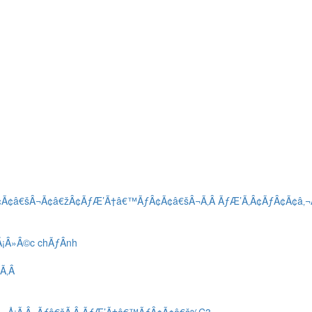
¢Ã¢â€šÂ¬Ã¢â€žÂ¢ÃƒÆ’Ã†â€™ÃƒÂ¢Ã¢â€šÂ¬Ã‚Â ÃƒÆ’Ã‚Â¢ÃƒÂ¢Ã¢â‚¬
Ã¡Â»Â©c chÃƒÂ­nh
šÃ‚Â