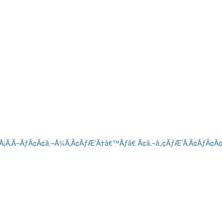
Å¡Ã‚Â¬ÃƒÂ¢Ã¢â‚¬Å¾Ã‚Â¢ÃƒÆ’Ã†â€™Ãƒâ€ Ã¢â‚¬â„¢ÃƒÆ’Ã‚Â¢ÃƒÂ¢Ã