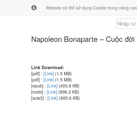
Giới thiệu
Liên hệ
Website có thể sử dụng Cookie trong nâng cao
Napoleon Bonaparte – Cuộc đời 
Link Download:
[pdf] :
[Link]
(1.5 MB)
[pdf] :
[Link]
(1.5 MB)
[epub] :
[Link]
(493.8 KB)
[mobi] :
[Link]
(896.2 KB)
[azw3] :
[Link]
(885.6 KB)