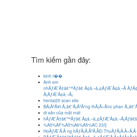
Tìm kiếm gần đây:
kinh t��
Anh em
nhÃƒÆ’Ã†â€™Ãƒâ€ Ã¢â‚¬â„¢ÃƒÆ’Ã¢â‚¬Â ÃƒÂ
Â¡ÃƒÆ’Ã¢â‚¬Å¡
hentai20 scan site
BÃ¡ÂºÂ¥t Ã„â€˜Ã¡ÂºÂ³ng thÃ¡Â»Â©c phan Ã„â€˜
di sản của mất mát
hÃƒÆ’Ã†â€™Ãƒâ€ Ã¢â‚¬â„¢ÃƒÆ’Ã¢â‚¬Å¡Ãƒâ€
%A5%AF%A5%A6%A5%AC 23Ԓ
HoÃƒÆ’Ã‚Â ng hÃƒÂ¡Ã‚ÂºÃ‚Â£i ThuÃƒÂ¡Ã‚Â»Ã‚Â·