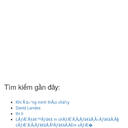
Tìm kiếm gần đây:
Khi Ä‘á»“ng minh thÃ¡o cháº¡y
David Landes
thi ti
LÃƒÆ’Ã†â€™Ãƒâ€š m chÃƒÆ’Ã‚Â¡Ãƒâ€šÃ‚Â»Ãƒâ€šÃ‚Â§
cÃƒÆ’Ã‚Â¡Ãƒâ€šÃ‚ÂºÃƒâ€šÃ‚Â£m xÃƒÆ�