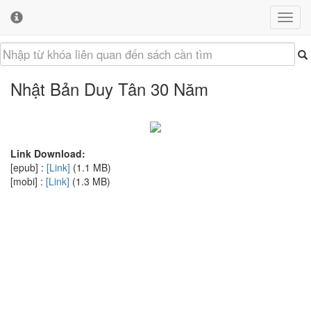
Toggl
Toggl
navig
cooki
conse
banne
Nhật Bản Duy Tân 30 Năm
Link Download:
[epub] :
[Link]
(1.1 MB)
[mobi] :
[Link]
(1.3 MB)