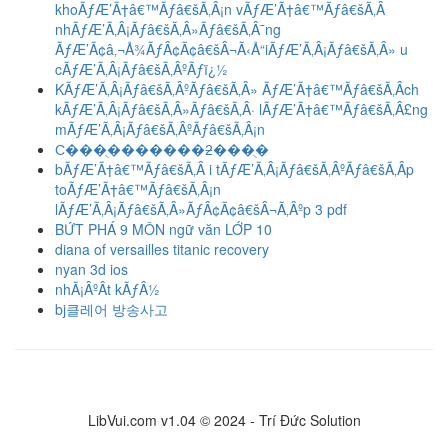
khoÃƒÆ’Ã†â€™Ãƒâ€šÃ‚Â¡n vÃƒÆ’Ã†â€™Ãƒâ€šÃ‚Â
nhÃƒÆ’Ã‚Â¡Ãƒâ€šÃ‚Â»Ãƒâ€šÃ‚Â¯ng
ÃƒÆ’Ã¢â‚¬Å¾ÃƒÂ¢Ã¢â€šÂ¬Ã‹Å“iÃƒÆ’Ã‚Â¡Ãƒâ€šÃ‚Â» u
cÃƒÆ’Ã‚Â¡Ãƒâ€šÃ‚ÂºÃƒï¿½
KÃƒÆ’Ã‚Â¡Ãƒâ€šÃ‚ÂºÃƒâ€šÃ‚Â» ÃƒÆ’Ã†â€™Ãƒâ€šÃ‚Âch
kÃƒÆ’Ã‚Â¡Ãƒâ€šÃ‚Â»Ãƒâ€šÃ‚Â· lÃƒÆ’Ã†â€™Ãƒâ€šÃ‚Â£ng
mÃƒÆ’Ã‚Â¡Ãƒâ€šÃ‚ÂºÃƒâ€šÃ‚Â¡n
С���ֻ�������ƻ���ֻ�
bÃƒÆ’Ã†â€™Ãƒâ€šÃ‚Â i tÃƒÆ’Ã‚Â¡Ãƒâ€šÃ‚ÂºÃƒâ€šÃ‚Âp
toÃƒÆ’Ã†â€™Ãƒâ€šÃ‚Â¡n
lÃƒÆ’Ã‚Â¡Ãƒâ€šÃ‚Â»ÃƒÂ¢Ã¢â€šÂ¬Ã‚Âºp 3 pdf
BỨT PHÁ 9 MÔN ngữ văn LỚP 10
diana of versailles titanic recovery
nyan 3d ios
nhÃ¡ÂºÂt kÃƒÂ½
bj클레어 방송사고
LibVui.com v1.04 © 2024 - Trí Đức Solution