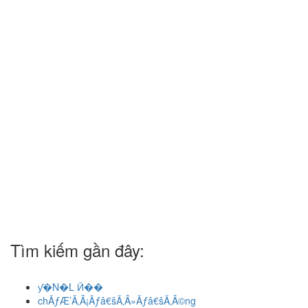
Tìm kiếm gần đây:
ƴ�N�L Ӣ��
chÃƒÆ’Ã‚Â¡Ãƒâ€šÃ‚Â»Ãƒâ€šÃ‚Â©ng