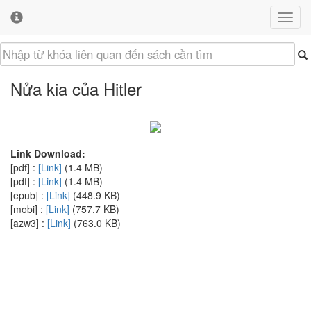
Toggl
Toggl
navig
cooki
conse
banne
Nửa kia của Hitler
Link Download:
[pdf] :
[Link]
(1.4 MB)
[pdf] :
[Link]
(1.4 MB)
[epub] :
[Link]
(448.9 KB)
[mobi] :
[Link]
(757.7 KB)
[azw3] :
[Link]
(763.0 KB)